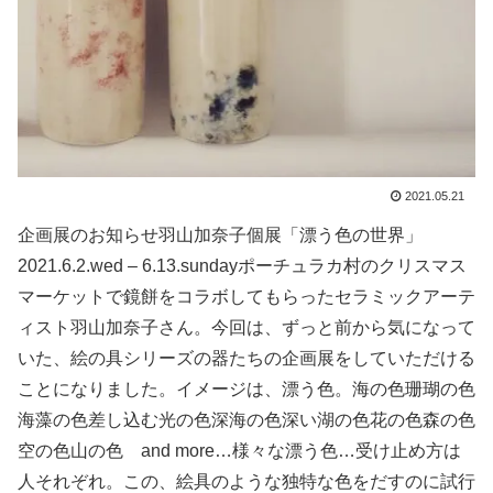
2021.05.21
企画展のお知らせ羽山加奈子個展「漂う色の世界」
2021.6.2.wed – 6.13.sundayポーチュラカ村のクリスマス
マーケットで鏡餅をコラボしてもらったセラミックアーテ
ィスト羽山加奈子さん。今回は、ずっと前から気になって
いた、絵の具シリーズの器たちの企画展をしていただける
ことになりました。イメージは、漂う色。海の色珊瑚の色
海藻の色差し込む光の色深海の色深い湖の色花の色森の色
空の色山の色 and more…様々な漂う色…受け止め方は
人それぞれ。この、絵具のような独特な色をだすのに試行