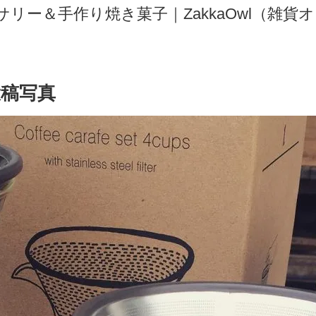
ー＆手作り焼き菓子｜ZakkaOwl（雑貨オウ
稿写真