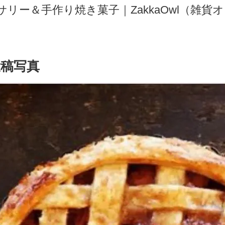
ー＆手作り焼き菓子｜ZakkaOwl（雑貨オウ
稿写真