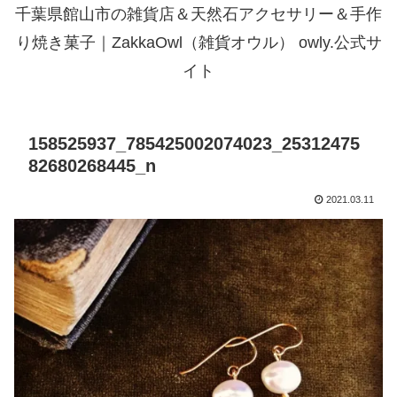
千葉県館山市の雑貨店＆天然石アクセサリー＆手作
り焼き菓子｜ZakkaOwl（雑貨オウル） owly.公式サ
イト
158525937_785425002074023_25312475
82680268445_n
2021.03.11