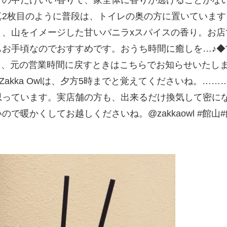
写真2枚目のように普段は、トイレの奥の方に置いています
山をイメージした甘いバニラxスパイスの香り。お店で
お手頃なのでおすすめです。おうち時間に癒しを…♪◆営業時
た、元の営業時間に戻すときはこちらでお知らせいたし
akka Owlは、夕方5時までと覚えてくださいね。…
っています。実店舗の方も、出来るだけ換気して密にな
で暖かくしてお越しくださいね。@zakkaowl #館
。