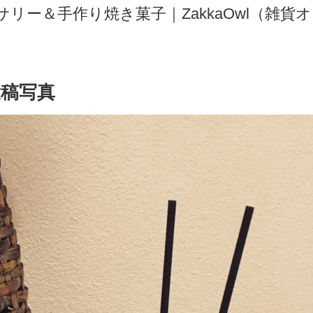
ー＆手作り焼き菓子｜ZakkaOwl（雑貨オウ
稿写真