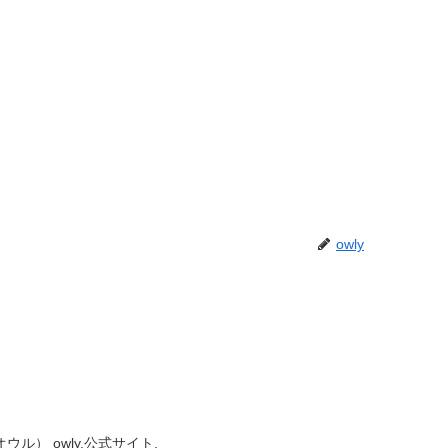
owly
ウル） owly.公式サイト.