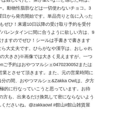
゙ー。動物性脂肪などは一切使わないチョコ。3
曜日から発売開始です。単品売りと缶に入った
てもぜひ！来週10日以降の受け取り予約を受付
ずバレンタインに間に合うように欲しい方は、9
けますのでぜひ！シールは手書きで書きます
なら大丈夫です。ひらがなや漢字は、おしゃれ
.5(1個の大きさ)※画像では大きく見えますが、一つ
ご予約はおやつマルシェ0470230052または
゙の時短営業とさせて頂きます。また、元の営業時間に
の間、おやつマルシェ&Zakka Owlは、夕方
も積極的に行なっていこうと思っています。お待
店舗の方も、出来るだけ換気して密にならないよう
゙さいね。@zakkaowl #館山#館山雑貨屋