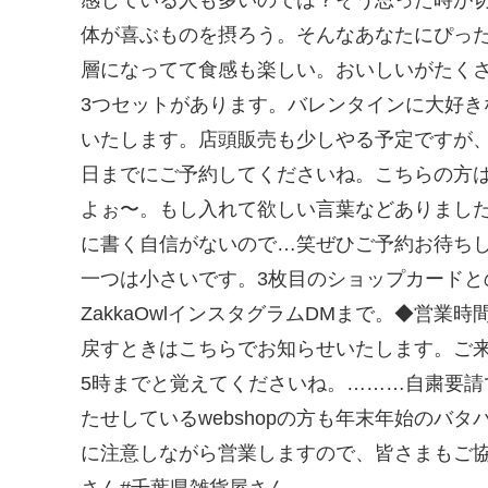
体が喜ぶものを摂ろう。そんなあなたにぴっ
層になってて食感も楽しい。おいしいがたくさ
3つセットがあります。バレンタインに大好き
いたします。店頭販売も少しやる予定ですが、
日までにご予約してくださいね。こちらの方
よぉ〜。もし入れて欲しい言葉などありました
に書く自信がないので…笑ぜひご予約お待ちして
一つは小さいです。3枚目のショップカードとの比較で
ZakkaOwlインスタグラムDMまで。◆営業
戻すときはこちらでお知らせいたします。ご来
5時までと覚えてくださいね。………自粛要
たせしているwebshopの方も年末年始のバ
に注意しながら営業しますので、皆さまもご協
さん#千葉県雑貨屋さん