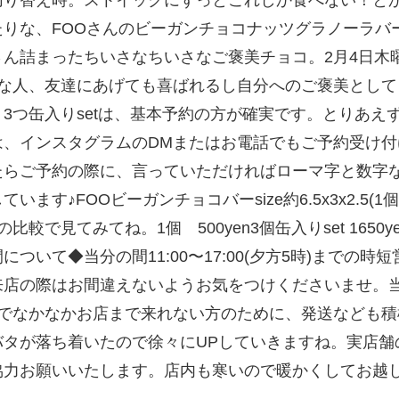
たりな、FOOさんのビーガンチョコナッツグラノーラハ
ん詰まったちいさなちいさなご褒美チョコ。2月4日木
な人、友達にあげても喜ばれるし自分へのご褒美とし
3つ缶入りsetは、基本予約の方が確実です。とりあえ
は、インスタグラムのDMまたはお電話でもご予約受け付
らご予約の際に、言っていただければローマ字と数字
います♪FOOビーガンチョコバーsize約6.5x3x2
見てみてね。1個 500yen3個缶入りset 1650yen
時間について◆当分の間11:00〜17:00(夕方5時)まて
店の際はお間違えないようお気をつけくださいませ。当分
請でなかなかお店まで来れない方のために、発送など
タバタが落ち着いたので徐々にUPしていきますね。実
力お願いいたします。店内も寒いので暖かくしてお越しくた