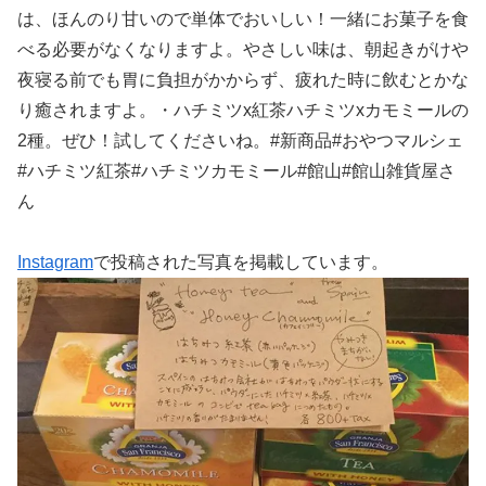
は、ほんのり甘いので単体でおいしい！一緒にお菓子を食
べる必要がなくなりますよ。やさしい味は、朝起きがけや
夜寝る前でも胃に負担がかからず、疲れた時に飲むとかな
り癒されますよ。・ハチミツx紅茶ハチミツxカモミールの
2種。ぜひ！試してくださいね。#新商品#おやつマルシェ
#ハチミツ紅茶#ハチミツカモミール#館山#館山雑貨屋さ
ん
Instagram
で投稿された写真を掲載しています。