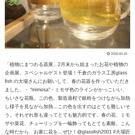
2020.03.10
「植物にまつわる器展」2月末から始まったお花や植物の
企画展。スペシャルゲスト登場！千倉のガラス工房glass
fish の大場さんにお願いして、春の花器を作っていただき
ました。・ “mimosa”・ミモザ色のラインがかっこいい、
ちいさな花瓶。この色、製造過程で銀粉をつけながら加熱
し様子を見ながら加熱…この色を出すのはとても難しいそ
う。それぞれ形も違ってとても魅力的です。春の花、ミモ
ザや菜花、チューリップを一輪飾ってもとても素敵。こん
な時だから、お家に花を…ぜひ！@glassfish2001 #大場匠