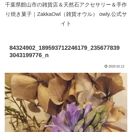
千葉県館山市の雑貨店＆天然石アクセサリー＆手作
り焼き菓子｜ZakkaOwl（雑貨オウル） owly.公式サ
イト
84324902_189593712246179_235677839
3043199776_n
2020.02.12