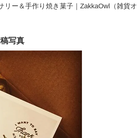
ー＆手作り焼き菓子｜ZakkaOwl（雑貨オウ
稿写真