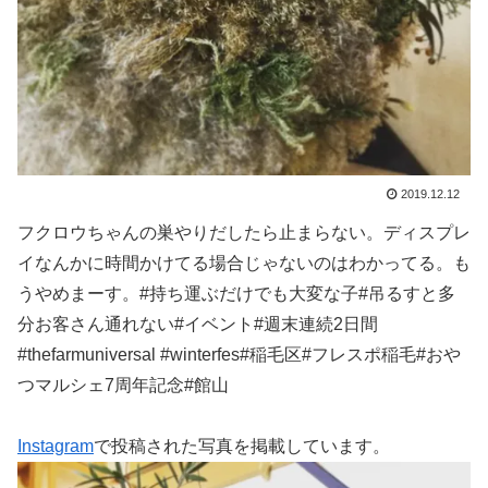
2019.12.12
フクロウちゃんの巣やりだしたら止まらない。ディスプレ
イなんかに時間かけてる場合じゃないのはわかってる。も
うやめまーす。#持ち運ぶだけでも大変な子#吊るすと多
分お客さん通れない#イベント#週末連続2日間
#thefarmuniversal #winterfes#稲毛区#フレスポ稲毛#おや
つマルシェ7周年記念#館山
Instagram
で投稿された写真を掲載しています。