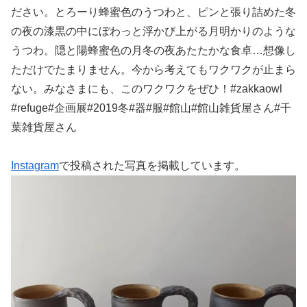
ださい。とろーり蜂蜜色のうつわと、ピンと張り詰めた冬
の夜の漆黒の中にぼわっと浮かび上がる月明かりのような
うつわ。隠と陽蜂蜜色の月冬の夜あたたかな食卓…想像し
ただけでたまりません。今から考えてもワクワクが止まら
ない。みなさまにも、このワクワクをぜひ！#zakkaowl
#refuge#企画展#2019冬#器#服#館山#館山雑貨屋さん#千
葉雑貨屋さん
Instagram
で投稿された写真を掲載しています。