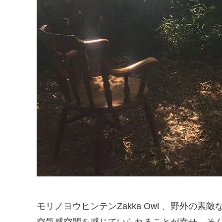
モリノヨウヒンテンZakka Owl 、野外
空気感空間を感じていられることが幸せ。そん